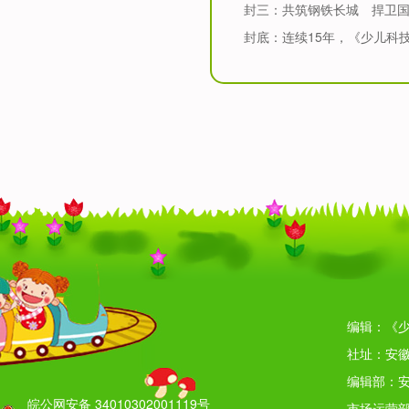
封三：共筑钢铁长城 捍卫
封底：连续
15
年，《少儿科
编辑：《少
社址：安徽
编辑部：安
皖公网安备 34010302001119号
市场运营部