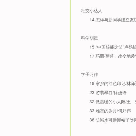
社交小达人
14.
怎样与新同学建立友
科学明星
15.
“中国核能之父”卢鹤
17.
玛丽·萨普：改变地质
学子习作
19.
家乡的红色印记
/
林泽
23.
游翡翠谷
/
徐婕语
32.
做温暖的小太阳
/
王 
33.
难忘的岁月
/
何郑伟
38.
防溺水可拆卸帽子
/
刘