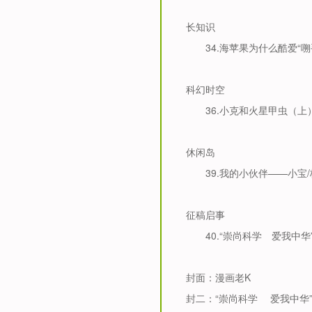
长知识
34.
海苹果为什么酷爱“嗍
科幻时空
36.
小克和火星甲虫（上
休闲岛
39.
我的小伙伴——小宝
/
征稿启事
40.
“崇尚科学 爱我中华
封面：漫画老
K
封二：
“崇尚科学 爱我中华