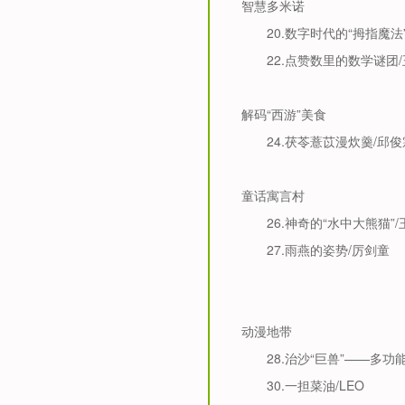
智慧多米诺
20.
数字时代的“拇指魔法
22.
点赞数里的数学谜团
/
解码
“西游”美食
24.
茯苓薏苡漫炊羹
/
邱俊
童话寓言村
26.
神奇的“水中大熊猫”
/
27.
雨燕的姿势
/
厉剑童
动漫地带
28.
治沙“巨兽”——多功
30.
一担菜油
/LEO