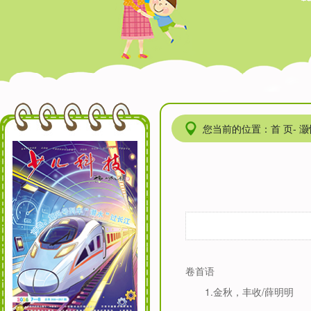
您当前的位置：首 页- 灏忓皬
卷首语
1.
金秋，丰收
/
薛明明