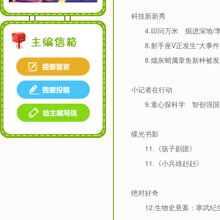
科技新新秀
4.
叩问万米 掘进深地
/
8.
射手座
V
正发生“大事件
8.
烟灰蛸属章鱼新种被发
小记者在行动
9.
童心探科学 智创强国
碟光书影
11.
《孩子剧团》
11.
《小兵雄赳赳》
绝对好奇
12.
生物史悬案：寒武纪